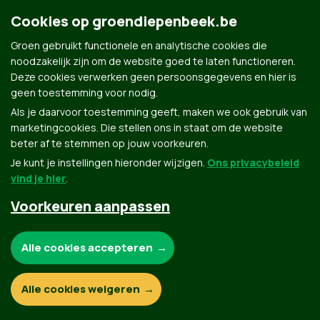
Groen.be
Cookies op groendiepenbeek.be
Groen gebruikt functionele en analytische cookies die
Contact
noodzakelijk zijn om de website goed te laten functioneren.
Privacybeleid
Deze cookies verwerken geen persoonsgegevens en hier is
geen toestemming voor nodig.
© Copyright Groen 2026 | Gemaakt met
NationBuilder
| Gebouwd door
Tectonica
Als je daarvoor toestemming geeft, maken we ook gebruik van
marketingcookies. Die stellen ons in staat om de website
beter af te stemmen op jouw voorkeuren.
Je kunt je instellingen hieronder wijzigen.
Ons privacybeleid
vind je hier
.
Voorkeuren aanpassen
Noodzakelijke cookies:
Alle cookies accepteren
Functionele en analytische cookies:
Alle cookies weigeren