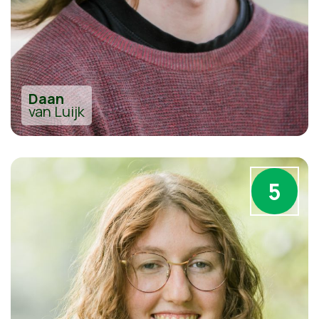
Daan
van Luijk
5