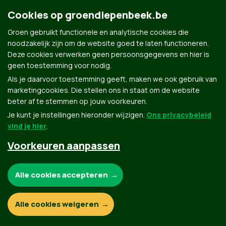
Cookies op groendiepenbeek.be
Groen gebruikt functionele en analytische cookies die
noodzakelijk zijn om de website goed te laten functioneren.
Deze cookies verwerken geen persoonsgegevens en hier is
geen toestemming voor nodig.
Als je daarvoor toestemming geeft, maken we ook gebruik van
marketingcookies. Die stellen ons in staat om de website
beter af te stemmen op jouw voorkeuren.
Je kunt je instellingen hieronder wijzigen.
Ons privacybeleid
vind je hier
.
Marleen
Voorkeuren aanpassen
Smeers
Noodzakelijke cookies:
Alle cookies accepteren
23
Functionele en analytische cookies:
Alle cookies weigeren