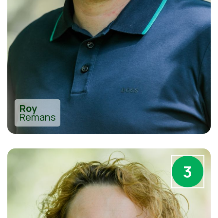
Roy
Remans
3