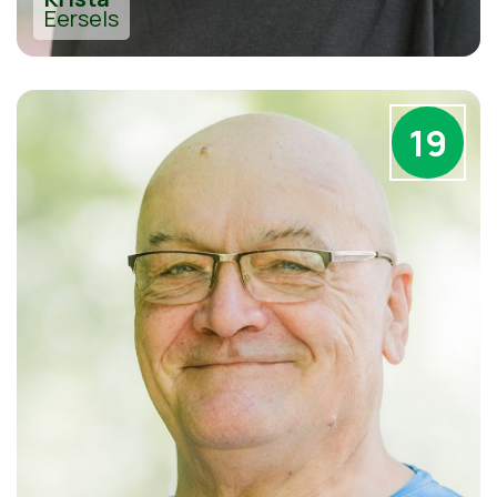
Eersels
19